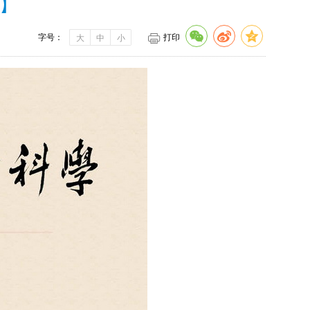
书】
字号：
打印
大
中
小