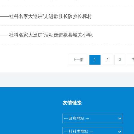
事——社科名家大巡讲”走进歙县长陔乡长标村
事——社科名家大巡讲”活动走进歙县城关小学.
上一页
1
2
3
友情链接