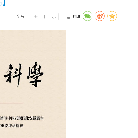
书】
字号：
打印
大
中
小