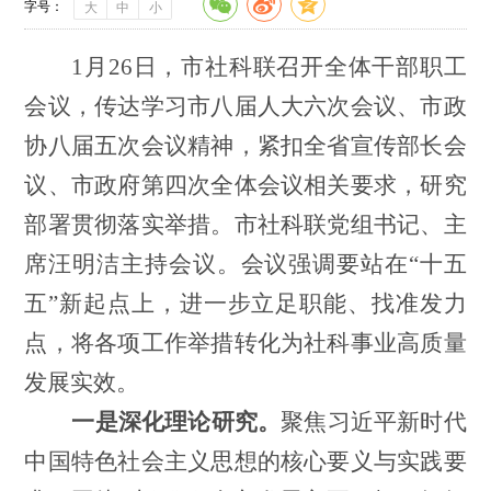
字号：
大
中
小
1月26日，
市社科联召开
全体干部职工
会议
，
传达
学习
市八届人大六次会议、市政
协八届五次会议精神，
紧扣全省宣传部长会
议、市政府第四次全体会议相关要求，研究
部署贯彻落实举措。
市社科联党组书记、主
席汪明洁主持会议
。会议强调要站在
“
十五
五
”
新起点上，
进一步
立足职能、找准发力
点，
将各项工作
举措转化为社科事业高质量
发展实效。
一是深化理论研究。
聚焦习近平新时代
中国特色社会主义思想的核心要义与实践要