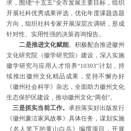
求，围绕
“十五五”全市发展主要目标，
组织
开展社科优秀成果评选，
优化年度课题选题
方向，组织社科专家开展深层次调研，形成
针对性、
实用性强的决策咨询报告。
二是推进
文化赋能
。
积极配合推进
徽州
文化研究院（徽学研究院）建设，
深入实施
徽学研究与应用人才培养
“10303”计划，
持
续
推出徽州文化精品成果，
坚持不懈
办好
《徽州社会科学》杂志，
全面
助力徽州文化
生态保护区建设
，推动徽州文化
“两创”
。
三是抓实当前工作。
承担落实好出版发行
《徽州廉洁家风故事》
具体任务，
谋划
实施
《名人笔下的黄山白岳》编撰
项目
，开展