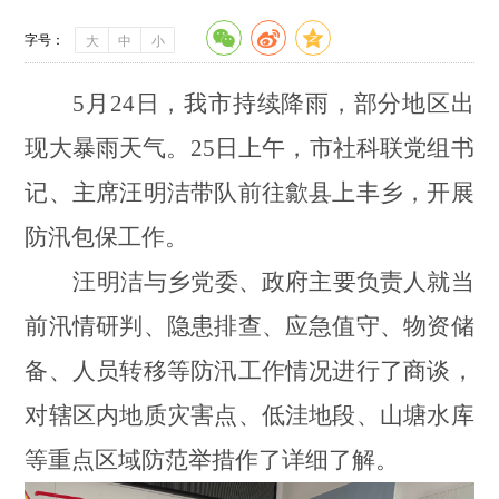
字号：
大
中
小
5月24日，
我市持续降雨，部分地区出
现大暴雨天气。
25日
上午
，市社科联党组书
记、主席汪明洁带队前往歙县上丰乡，开展
防汛包保工作。
汪明洁
与
乡党委
、政府主要负责人就
当
前汛情研判、隐患排查、应急值守、物资储
备、人员转移等防汛工作情况
进行了商谈
，
对
辖区内地质灾害点、低洼地段、山塘水库
等重点区域防范举措
作了详细了解。