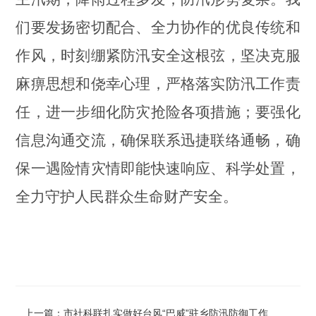
们
要
发扬密切配合、全力协作的优良传统和
作风，
时刻绷紧防汛安全这根弦，坚决克服
麻痹思想和侥幸心理
，
严格落实防汛
工作
责
任，
进一步
细化
防灾抢险各项
措施
；要强化
信息沟通交流，确保联系迅捷联络通畅
，确
保
一
遇险情
灾情即能
快速响应、科学处置，
全力守护人民群众生命财产安全。
上一篇：市社科联扎实做好台风“巴威”驻乡防汛防御工作